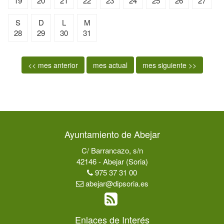
19
20
21
22
23
24
25
26
27
S
D
L
M
28
29
30
31
<< mes anterior
mes actual
mes siguiente >>
Ayuntamiento de Abejar
C/ Barrancazo, s/n
42146 - Abejar (Soria)
975 37 31 00
abejar@dipsoria.es
Enlaces de Interés