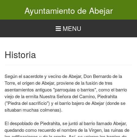
Pasar
Ayuntamiento de Abejar
al
contenido
principal
MENU
Historia
Según el sacerdote y vecino de Abejar, Don Bernardo de la
Torre, el origen de Abejar, proviene de la fusión de tres
asentamientos antiguos "parroquias o barrios", como el barrio
viejo de la ermita Nuestra Señora del Camino, Piedrahita
("Piedra del sacrificio") y el barrio bajero de Abejar (donde se
situaban muchas colmenas).
El despoblado de Piedrahita, se juntó al barrio llamado Abejar,
quedando como recuerdo el nombre de la Virgen, las ruinas de
las edificaciones y de la ermita. Así, se unieron los barrios de