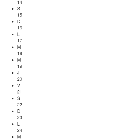
14
S
15
D
16
L
17
M
18
M
19
J
20
V
21
S
22
D
23
L
24
M