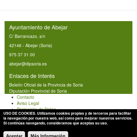
Ayuntamiento de Abejar
C/ Barrancazo, s/n
42146 - Abejar (Soria)
975 37 31 00
abejar@dipsoria.es
Enlaces de Interés
Boletín Oficial de la Provincia de Soria
Diputación Provincial de Soria
Contacto
Aviso Legal
Protección de Datos
USO DE COOKIES
. Utilizamos cookies propias y de terceros para facilitar
Política de Privacidad
la navegación por nuestra web, así como para mejorar nuestros servicios.
Política de Cookies
Si continúas navegando, consideramos que aceptas su uso.
© 2026 Ayuntamiento de Abejar
Aceptar
Más Información