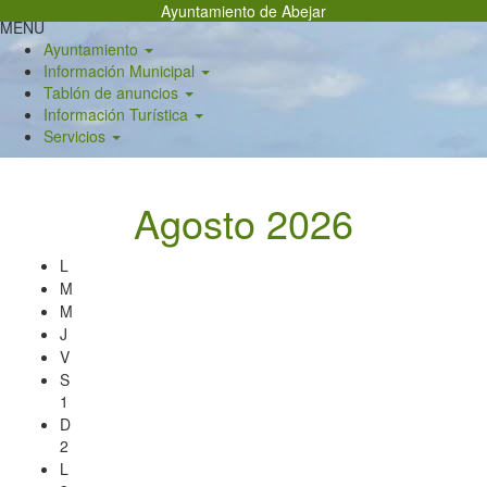
Pasar
Ayuntamiento de Abejar
MENU
al
Ayuntamiento
contenido
Información Municipal
principal
Tablón de anuncios
Información Turística
Servicios
Agosto 2026
L
M
M
J
V
S
1
D
2
L