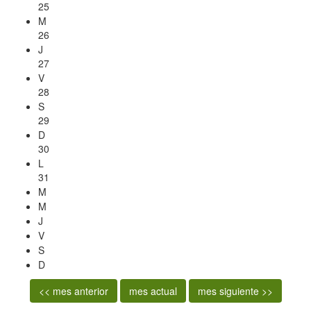
25
M
26
J
27
V
28
S
29
D
30
L
31
M
M
J
V
S
D
<< mes anterior
mes actual
mes siguiente >>