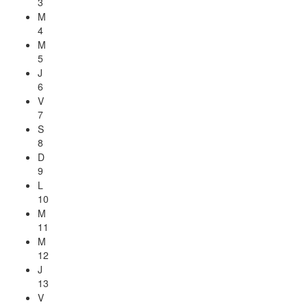
3
M
4
M
5
J
6
V
7
S
8
D
9
L
10
M
11
M
12
J
13
V