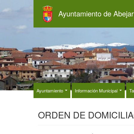
Pasar
al
Ayuntamiento de Abejar
contenido
principal
Ayuntamiento
Información Municipal
Ta
ORDEN DE DOMICILIA