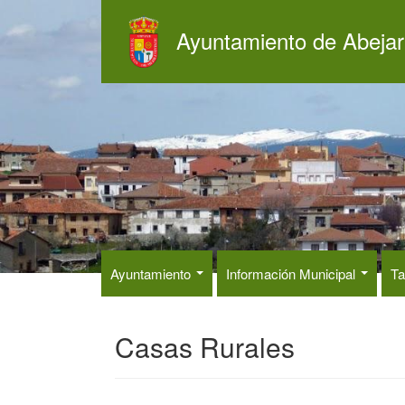
Pasar
al
Ayuntamiento de Abejar
contenido
principal
Ayuntamiento
Información Municipal
Ta
Casas Rurales