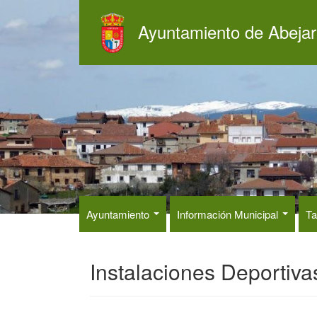
Pasar
al
Ayuntamiento de Abejar
contenido
principal
Ayuntamiento
Información Municipal
Ta
Instalaciones Deportiva