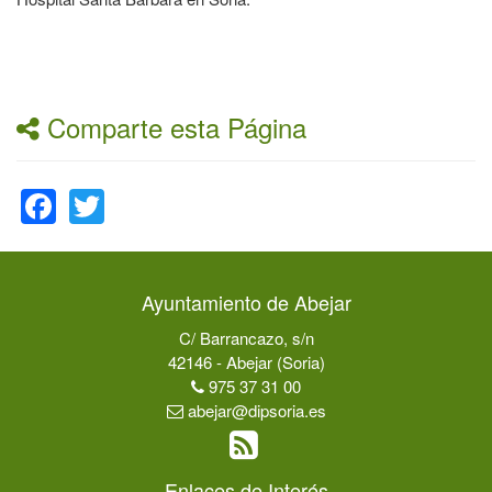
Comparte esta Página
Facebook
Twitter
Ayuntamiento de Abejar
C/ Barrancazo, s/n
42146 - Abejar (Soria)
975 37 31 00
abejar@dipsoria.es
Enlaces de Interés