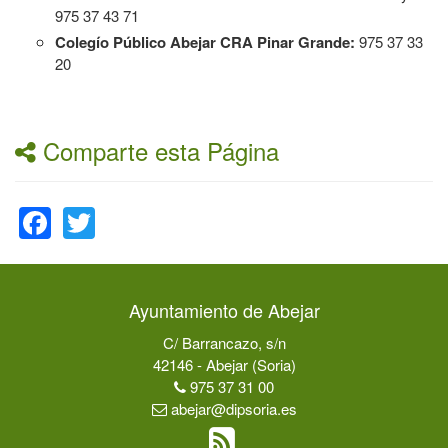
975 37 43 71
Colegío Público Abejar CRA Pinar Grande:
975 37 33
20
Comparte esta Página
Facebook
Twitter
Ayuntamiento de Abejar
C/ Barrancazo, s/n
42146 - Abejar (Soria)
975 37 31 00
abejar@dipsoria.es