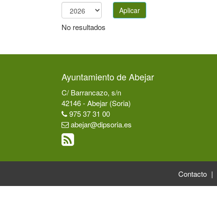
Aplicar
Año
No resultados
Ayuntamiento de Abejar
C/ Barrancazo, s/n
42146 - Abejar (Soria)
975 37 31 00
abejar@dipsoria.es
Contacto