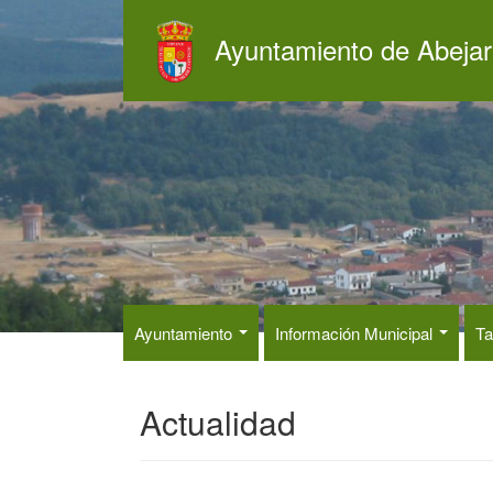
Pasar
al
Ayuntamiento de Abejar
contenido
principal
Ayuntamiento
Información Municipal
Ta
Actualidad